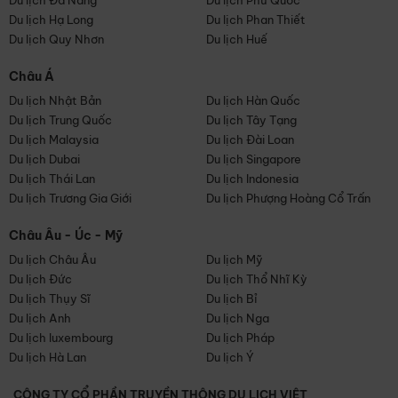
Du lịch Đà Nẵng
Du lịch Phú Quốc
Du lịch Hạ Long
Du lịch Phan Thiết
Du lịch Quy Nhơn
Du lịch Huế
Châu Á
Du lịch Nhật Bản
Du lịch Hàn Quốc
Du lịch Trung Quốc
Du lịch Tây Tạng
Du lịch Malaysia
Du lịch Đài Loan
Du lịch Dubai
Du lịch Singapore
Du lịch Thái Lan
Du lịch Indonesia
Du lịch Trương Gia Giới
Du lịch Phượng Hoàng Cổ Trấn
Châu Âu - Úc - Mỹ
Du lịch Châu Âu
Du lịch Mỹ
Du lịch Đức
Du lịch Thổ Nhĩ Kỳ
Du lịch Thụy Sĩ
Du lịch Bỉ
Du lịch Anh
Du lịch Nga
Du lịch luxembourg
Du lịch Pháp
Du lịch Hà Lan
Du lịch Ý
CÔNG TY CỔ PHẦN TRUYỀN THÔNG DU LỊCH VIỆT