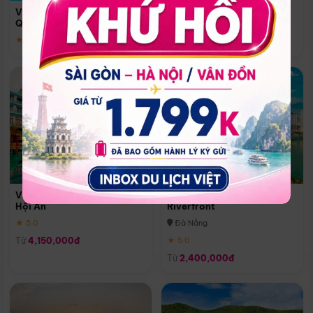
Quoc
Vinpearl Resort & Spa Phu
Phú Quốc
Quoc
★ 5.0
★ 5.0
Vinpearl Resort & Golf Nam
Melia Vinpearl Danang
Hội An
Riverfront
★ 5.0
Đà Nẵng
Từ
4,150,000đ
★ 5.0
Từ
2,400,000đ