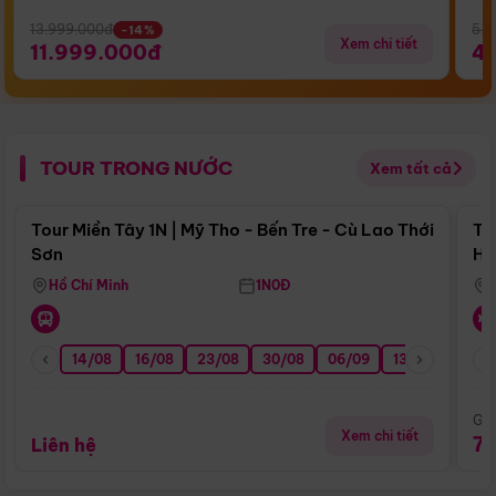
13.999.000đ
5.5
-14%
Xem chi tiết
11.999.000đ
4
TOUR TRONG NƯỚC
Xem tất cả
Điểm nổi bật
Tour Miền Tây 1N | Mỹ Tho - Bến Tre - Cù Lao Thới
To
Sơn
Hu
Hồ Chí Minh
1N0Đ
14/08
16/08
23/08
30/08
06/09
13/09
20/0
Giá
Xem chi tiết
7
Liên hệ