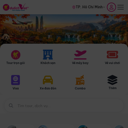
TP. Hồ Chí Minh
Tour trọn gói
Khách sạn
Vé máy bay
Vé vui chơi
Thêm
Visa
Xe đưa đón
Combo