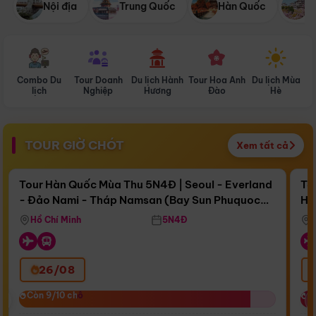
Nội địa
Trung Quốc
Hàn Quốc
N
Combo Du
Tour Doanh
Du lịch Hành
Tour Hoa Anh
Du lịch Mùa
D
lịch
Nghiệp
Hương
Đào
Hè
TOUR GIỜ CHÓT
Xem tất cả
Điểm nổi bật
Còn
17 ngày 11:17:48
Cò
Tour Hàn Quốc Mùa Thu 5N4Đ | Seoul - Everland
To
- Đảo Nami - Tháp Namsan (Bay Sun Phuquoc
Hò
Bay Sun Phuquoc Airways
Tặ
Airways)
Aq
Hồ Chí Minh
5N4Đ
26/08
‹
Còn 9/10 chỗ
Còn 9/10 chỗ
C
C