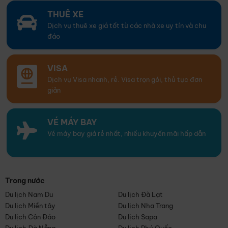
THUÊ XE
Dịch vụ thuê xe giá tốt từ các nhà xe uy tín và chu
đáo
VISA
Dịch vụ Visa nhanh, rẻ. Visa trọn gói, thủ tục đơn
giản
VÉ MÁY BAY
Vé máy bay giá rẻ nhất, nhiều khuyến mãi hấp dẫn
Trong nước
Du lịch Nam Du
Du lịch Đà Lạt
Du lịch Miền tây
Du lịch Nha Trang
Du lịch Côn Đảo
Du lịch Sapa