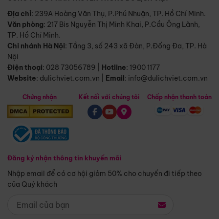
Địa chỉ
: 239A Hoàng Văn Thụ, P.Phú Nhuận, TP. Hồ Chí Minh.
Văn phòng
:
217 Bis Nguyễn Thị Minh Khai, P.Cầu Ông Lãnh,
TP. Hồ Chí Minh.
Chi nhánh Hà Nội
:
Tầng 3, số 243 xã Đàn, P.Đống Đa, TP. Hà
Nội
Điện thoại
:
028 73056789
|
Hotline
:
1900 1177
Website
:
dulichviet.com.vn
|
Email
:
info@dulichviet.com.vn
Chứng nhận
Kết nối với chúng tôi
Chấp nhận thanh toán
Đăng ký nhận thông tin khuyến mãi
Nhập email để có cơ hội giảm 50% cho chuyến đi tiếp theo
của Quý khách