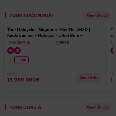
TOUR NƯỚC NGOÀI
Xem tất cả
Điểm nổi bật
Tour Malaysia - Singapore Mùa Thu 4N3Đ |
To
Kuala Lumpur - Malacca - Johor Baru -
Lử
Singapore
Hồ Chí Minh
5N4Đ
13/08
Giá từ:
Giá
Xem chi tiết
13.990.000đ
1
TOUR CHÂU Á
Xem tất cả
Điểm nổi bật