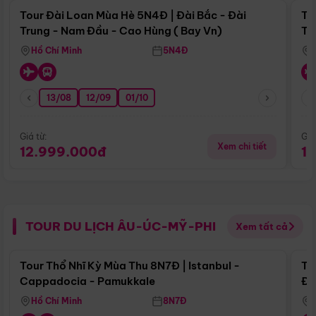
Tour Đài Loan Mùa Hè 5N4Đ | Đài Bắc - Đài
To
Trung - Nam Đầu - Cao Hùng ( Bay Vn)
Tr
Hồ Chí Minh
5N4Đ
13/08
12/09
01/10
Giá từ:
Giá
Xem chi tiết
12.999.000đ
1
TOUR DU LỊCH ÂU-ÚC-MỸ-PHI
Xem tất cả
Điểm nổi bật
Tour Thổ Nhĩ Kỳ Mùa Thu 8N7Đ | Istanbul -
To
Cappadocia - Pamukkale
Đế
Hồ Chí Minh
8N7Đ