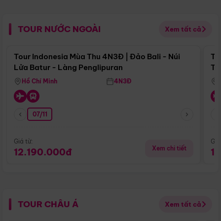
TOUR NƯỚC NGOÀI
Xem tất cả
Điểm nổi bật
Tour Indonesia Mùa Thu 4N3Đ | Đảo Bali - Núi
To
Lửa Batur - Làng Penglipuran
Tr
Hồ Chí Minh
4N3Đ
07/11
Giá từ:
Giá
Xem chi tiết
12.190.000đ
1
TOUR CHÂU Á
Xem tất cả
Điểm nổi bật