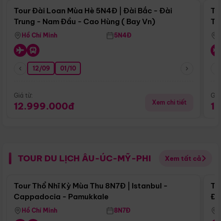
Tour Đài Loan Mùa Hè 5N4Đ | Đài Bắc - Đài
To
Trung - Nam Đầu - Cao Hùng ( Bay Vn)
Tr
Hồ Chí Minh
5N4Đ
12/09
01/10
Giá từ:
Giá
Xem chi tiết
12.999.000đ
1
TOUR DU LỊCH ÂU-ÚC-MỸ-PHI
Xem tất cả
Điểm nổi bật
Tour Thổ Nhĩ Kỳ Mùa Thu 8N7Đ | Istanbul -
To
Cappadocia - Pamukkale
Đế
Hồ Chí Minh
8N7Đ