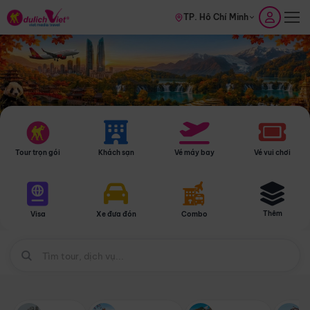
TP. Hồ Chí Minh
Tour trọn gói
Khách sạn
Vé máy bay
Vé vui chơi
Thêm
Visa
Xe đưa đón
Combo