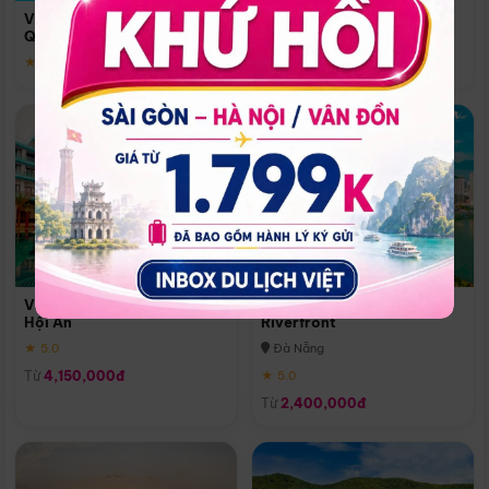
Quoc
Vinpearl Resort & Spa Phu
Phú Quốc
Quoc
★ 5.0
★ 5.0
Vinpearl Resort & Golf Nam
Melia Vinpearl Danang
Hội An
Riverfront
★ 5.0
Đà Nẵng
Từ
4,150,000đ
★ 5.0
Từ
2,400,000đ