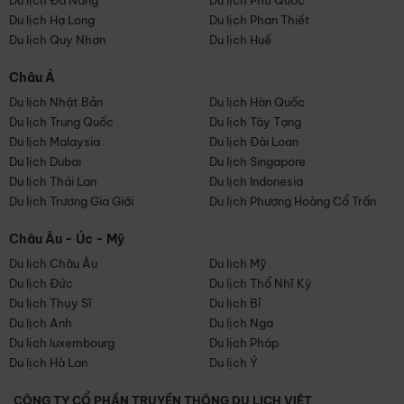
Du lịch Đà Nẵng
Du lịch Phú Quốc
Du lịch Hạ Long
Du lịch Phan Thiết
Du lịch Quy Nhơn
Du lịch Huế
Châu Á
Du lịch Nhật Bản
Du lịch Hàn Quốc
Du lịch Trung Quốc
Du lịch Tây Tạng
Du lịch Malaysia
Du lịch Đài Loan
Du lịch Dubai
Du lịch Singapore
Du lịch Thái Lan
Du lịch Indonesia
Du lịch Trương Gia Giới
Du lịch Phượng Hoàng Cổ Trấn
Châu Âu - Úc - Mỹ
Du lịch Châu Âu
Du lịch Mỹ
Du lịch Đức
Du lịch Thổ Nhĩ Kỳ
Du lịch Thụy Sĩ
Du lịch Bỉ
Du lịch Anh
Du lịch Nga
Du lịch luxembourg
Du lịch Pháp
Du lịch Hà Lan
Du lịch Ý
CÔNG TY CỔ PHẦN TRUYỀN THÔNG DU LỊCH VIỆT