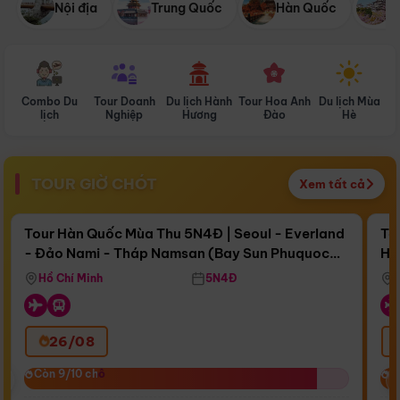
Nội địa
Trung Quốc
Hàn Quốc
N
Combo Du
Tour Doanh
Du lịch Hành
Tour Hoa Anh
Du lịch Mùa
D
lịch
Nghiệp
Hương
Đào
Hè
TOUR GIỜ CHÓT
Xem tất cả
Điểm nổi bật
Còn
16 ngày 11:42:10
Cò
Tour Hàn Quốc Mùa Thu 5N4Đ | Seoul - Everland
To
- Đảo Nami - Tháp Namsan (Bay Sun Phuquoc
Hò
Bay Sun Phuquoc Airways
Tặ
Airways)
Aq
Hồ Chí Minh
5N4Đ
26/08
‹
Còn 9/10 chỗ
Còn 9/10 chỗ
C
C