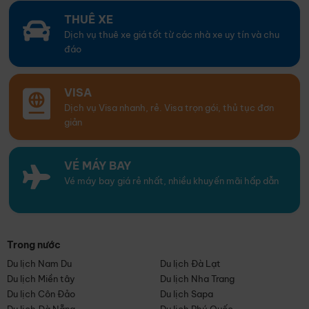
THUÊ XE
Dịch vụ thuê xe giá tốt từ các nhà xe uy tín và chu
đáo
VISA
Dịch vụ Visa nhanh, rẻ. Visa trọn gói, thủ tục đơn
giản
VÉ MÁY BAY
Vé máy bay giá rẻ nhất, nhiều khuyến mãi hấp dẫn
Trong nước
Du lịch Nam Du
Du lịch Đà Lạt
Du lịch Miền tây
Du lịch Nha Trang
Du lịch Côn Đảo
Du lịch Sapa