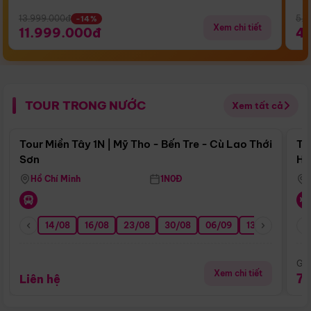
13.999.000đ
5.5
-14%
Xem chi tiết
11.999.000đ
4
TOUR TRONG NƯỚC
Xem tất cả
Điểm nổi bật
Tour Miền Tây 1N | Mỹ Tho - Bến Tre - Cù Lao Thới
To
Sơn
Hu
Hồ Chí Minh
1N0Đ
14/08
16/08
23/08
30/08
06/09
13/09
20/0
Giá
Xem chi tiết
7
Liên hệ