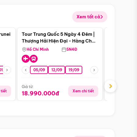
Xem tất cả
 bật
Điểm nổi bật
runei
Tour Trung Quốc 5 Ngày 4 Đêm |
Tour Trung 
Tour Hè
Thượng Hải Hiện Đại - Hàng Châu
Ân Thi - Trư
Nên Thơ - Ô Trấn Cổ Kính
Hồ Chí Minh
5N4Đ
Hồ Chí Minh
01/10
15/10
29/10
05/09
12/09
19/09
16/08
›
Giá từ:
Giá từ:
tiết
Xem chi tiết
18.990.000đ
16.990.0