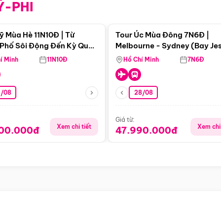
Ỹ-PHI
Điểm nổi bật
Điểm nổi
ỹ Mùa Hè 11N10Đ | Từ
Tour Úc Mùa Đông 7N6Đ |
Phố Sôi Động Đến Kỳ Quan
Melbourne - Sydney (Bay Je
Nhiên Mỹ
Airways)
í Minh
11N10Đ
Hồ Chí Minh
7N6Đ
4/08
28/08
Giá từ:
Xem chi tiết
Xem chi 
900.000đ
47.990.000đ