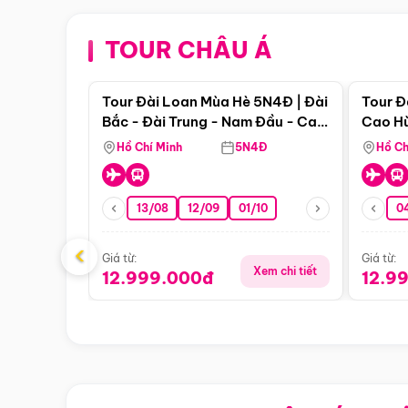
TOUR CHÂU Á
Điểm nổi bật
Tour Đài Loan Mùa Hè 5N4Đ | Đài
Tour Đ
Bắc - Đài Trung - Nam Đầu - Cao
Cao Hù
Hùng ( Bay Vn)
(Bay V
Hồ Chí Minh
5N4Đ
Hồ Ch
13/08
12/09
01/10
0
‹
Giá từ:
Giá từ:
Xem chi tiết
12.999.000đ
12.9