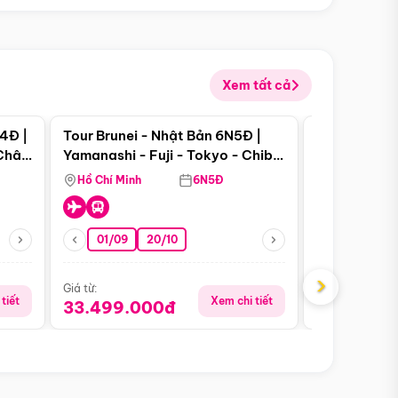
Xem tất cả
 bật
Điểm nổi bật
4Đ |
Tour Brunei - Nhật Bản 6N5Đ |
Tour Campu
 Châu
Yamanashi - Fuji - Tokyo - Chiba
Siem Reap -
- Freeday
Hồ Chí Minh
6N5Đ
Hồ Chí Minh
01/09
20/10
13/08
›
Giá từ:
Giá từ:
tiết
Xem chi tiết
33.499.000đ
5.650.00