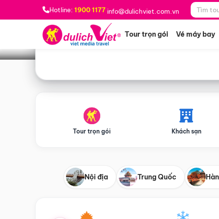
Bạn muốn đi đâu?
*
Hotline:
1900 1177
info@dulichviet.com.vn
Tour trọn gói
Vé máy bay
Tour trọn gói
Khách sạn
Nội địa
Trung Quốc
Hàn