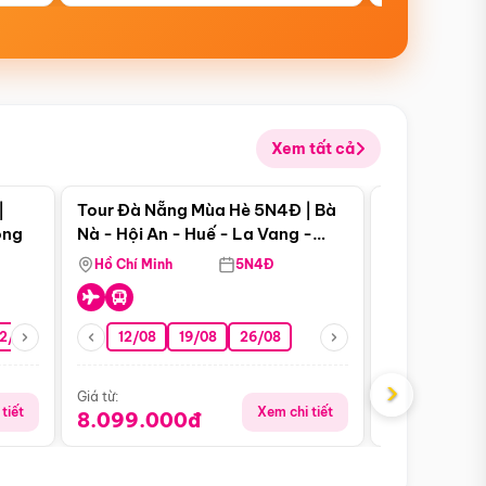
Xem tất cả
 bật
Điểm nổi bật
|
Tour Đà Nẵng Mùa Hè 5N4Đ | Bà
Tour Đà Nẵn
ong
Nà - Hội An - Huế - La Vang -
Nà - Hội An
Động Thiên Đường
Nha
Hồ Chí Minh
5N4Đ
Hồ Chí Minh
2/08
26/08
05/09
12/08
19/08
09/09
26/08
12/09
13/08
›
Giá từ:
Giá từ:
tiết
Xem chi tiết
8.099.000đ
6.899.00