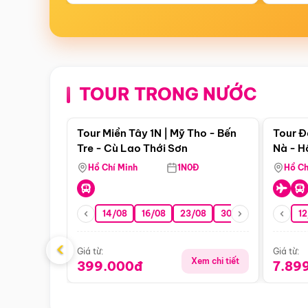
TOUR TRONG NƯỚC
Điểm nổi bật
Tour Miền Tây 1N | Mỹ Tho - Bến
Tour Đ
Tre - Cù Lao Thới Sơn
Nà - H
Nha
Hồ Chí Minh
1N0Đ
Hồ Ch
14/08
16/08
23/08
30/08
06/09
12
1
‹
Giá từ:
Giá từ:
Xem chi tiết
399.000đ
7.89