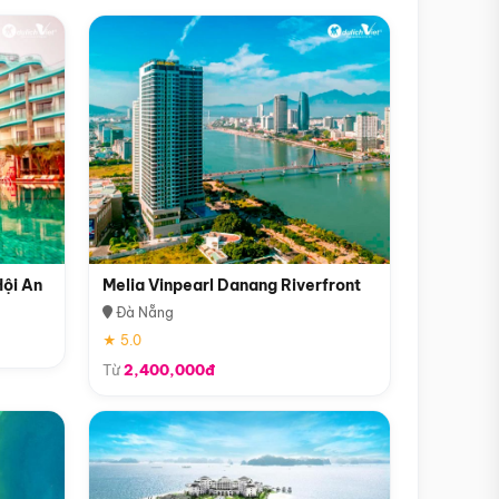
Hội An
Melia Vinpearl Danang Riverfront
Đà Nẵng
★ 5.0
Từ
2,400,000đ