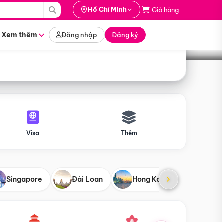
i hành
Hồ Chí Minh
Giỏ hàng
Tìm tour
tháng nào
Xem thêm
Đăng nhập
Đăng ký
Visa
Thêm
Singapore
Đài Loan
Hong Kong
Mỹ