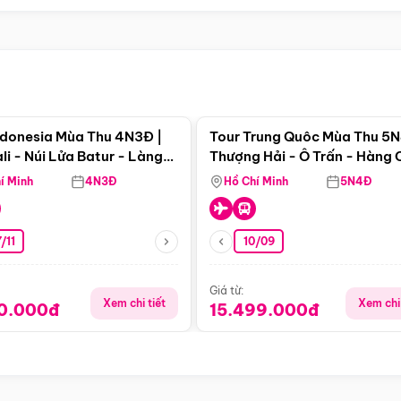
Điểm nổi bật
Điểm nổi
ndonesia Mùa Thu 4N3Đ |
Tour Trung Quôc Mùa Thu 5N
li - Núi Lửa Batur - Làng
Thượng Hải - Ô Trấn - Hàng
puran
(Tour Không Shopping)
í Minh
4N3Đ
Hồ Chí Minh
5N4Đ
/11
10/09
Giá từ:
Xem chi tiết
Xem chi 
90.000đ
15.499.000đ