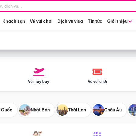
Điểm khởi hành
Tháng khở
Hồ Chí Minh
Bất kỳ 
Khách sạn
Vé vui chơi
Dịch vụ visa
Tin tức
Giới thiệu
Vé máy bay
Vé vui chơi
 Quốc
Nhật Bản
Thái Lan
Châu Âu