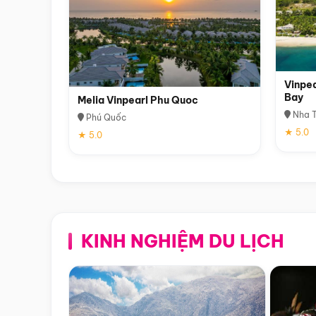
Vinpea
Bay
Melia Vinpearl Phu Quoc
Nha T
Phú Quốc
★ 5.0
★ 5.0
KINH NGHIỆM DU LỊCH