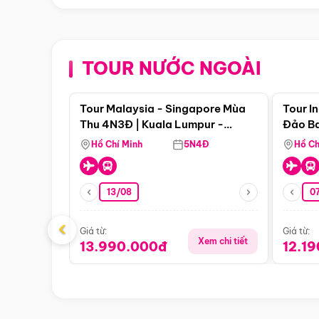
TOUR NƯỚC NGOÀI
Điểm nổi bật
Tour Malaysia - Singapore Mùa
Tour I
Thu 4N3Đ | Kuala Lumpur -
Đảo Ba
Malacca - Johor Baru -
Pengli
Hồ Chí Minh
5N4Đ
Hồ Ch
Singapore
13/08
07
‹
Giá từ:
Giá từ:
Xem chi tiết
13.990.000đ
12.1