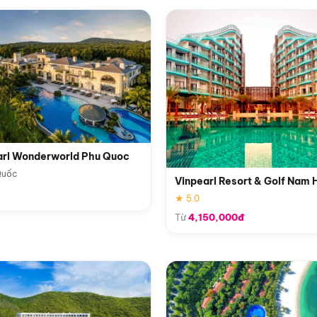
arl Wonderworld Phu Quoc
Quốc
Vinpearl Resort & Golf Nam 
★ 5.0
Từ
4,150,000đ