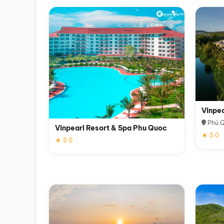
Vinpe
Phú 
Vinpearl Resort & Spa Phu Quoc
★ 5.0
★ 5.0