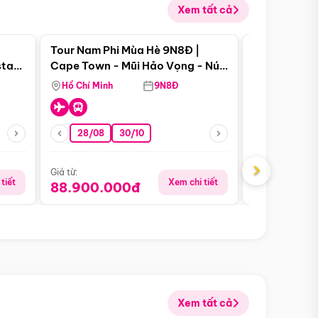
Xem tất cả
 bật
Điểm nổi bật
Tour Nam Phi Mùa Hè 9N8Đ |
Tour Mỹ Mùa
star
Cape Town - Mũi Hảo Vọng - Núi
Hoa Kỳ - Me
Bàn - Johannesburg - Pretoria -
Hồ Chí Minh
9N8Đ
Hồ Chí Minh
Safari - Lodge
28/08
30/10
29/08
›
Giá từ:
Giá từ:
tiết
Xem chi tiết
88.900.000đ
59.900.
Xem tất cả