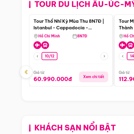
TOUR DU LỊCH ÂU-ÚC-M
Điểm nổi bật
Tour Thổ Nhĩ Kỳ Mùa Thu 8N7Đ |
Tour M
Istanbul - Cappadocia -
Thành 
Pamukkale
Thiên 
Hồ Chí Minh
8N7Đ
Hồ Ch
10/12
1
‹
Giá từ:
Giá từ:
Xem chi tiết
60.990.000đ
112.
KHÁCH SẠN NỔI BẬT