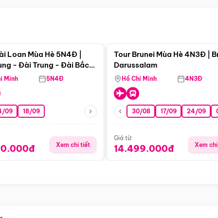
Điểm nổi bật
Điểm nổi
ài Loan Mùa Hè 5N4Đ |
Tour Brunei Mùa Hè 4N3Đ | B
ng - Đài Trung - Đài Bắc
Darussalam
j)
í Minh
5N4Đ
Hồ Chí Minh
4N3Đ
4/09
18/09
30/08
17/09
24/09
Giá từ:
Xem chi tiết
Xem chi 
90.000đ
14.499.000đ