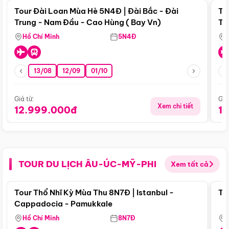
Tour Đài Loan Mùa Hè 5N4Đ | Đài Bắc - Đài
To
Trung - Nam Đầu - Cao Hùng ( Bay Vn)
Tr
Hồ Chí Minh
5N4Đ
13/08
12/09
01/10
Giá từ:
Giá
Xem chi tiết
12.999.000đ
1
TOUR DU LỊCH ÂU-ÚC-MỸ-PHI
Xem tất cả
Điểm nổi bật
Tour Thổ Nhĩ Kỳ Mùa Thu 8N7Đ | Istanbul -
To
Cappadocia - Pamukkale
Hồ Chí Minh
8N7Đ