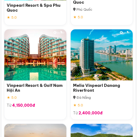
Quoc
Vinpearl Resort & Spa Phu
Phú Quốc
Quoc
★ 5.0
★ 5.0
Vinpearl Resort & Golf Nam
Melia Vinpearl Danang
Hội An
Riverfront
★ 5.0
Đà Nẵng
Từ
4,150,000đ
★ 5.0
Từ
2,400,000đ