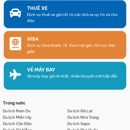
THUÊ XE
Dịch vụ thuê xe giá tốt từ các nhà xe uy tín và chu
đáo
VISA
Dịch vụ Visa nhanh, rẻ. Visa trọn gói, thủ tục đơn
giản
VÉ MÁY BAY
Vé máy bay giá rẻ nhất, nhiều khuyến mãi hấp dẫn
Trong nước
Du lịch Nam Du
Du lịch Đà Lạt
Du lịch Miền tây
Du lịch Nha Trang
Du lịch Côn Đảo
Du lịch Sapa