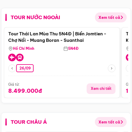
TOUR NƯỚC NGOÀI
Xem tất cả
Điểm nổi bật
Tour Thái Lan Mùa Thu 5N4Đ | Biển Jomtien -
To
Chợ Nổi - Muang Boran - Suanthai
Ku
Si
Hồ Chí Minh
5N4Đ
26/09
Giá từ:
Giá
Xem chi tiết
8.499.000đ
1
TOUR CHÂU Á
Xem tất cả
Điểm nổi bật