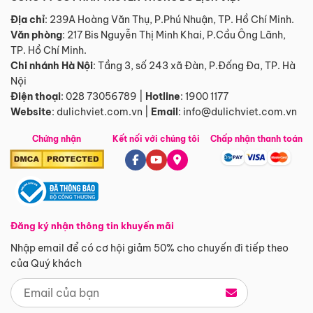
Địa chỉ
: 239A Hoàng Văn Thụ, P.Phú Nhuận, TP. Hồ Chí Minh.
Văn phòng
:
217 Bis Nguyễn Thị Minh Khai, P.Cầu Ông Lãnh,
TP. Hồ Chí Minh.
Chi nhánh Hà Nội
:
Tầng 3, số 243 xã Đàn, P.Đống Đa, TP. Hà
Nội
Điện thoại
:
028 73056789
|
Hotline
:
1900 1177
Website
:
dulichviet.com.vn
|
Email
:
info@dulichviet.com.vn
Chứng nhận
Kết nối với chúng tôi
Chấp nhận thanh toán
Đăng ký nhận thông tin khuyến mãi
Nhập email để có cơ hội giảm 50% cho chuyến đi tiếp theo
của Quý khách