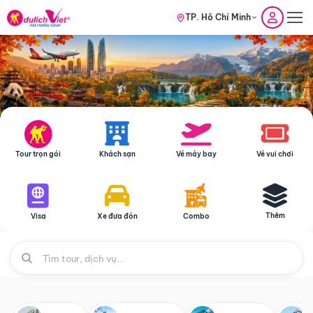
TP. Hồ Chí Minh
Tour trọn gói
Khách sạn
Vé máy bay
Vé vui chơi
Thêm
Visa
Xe đưa đón
Combo