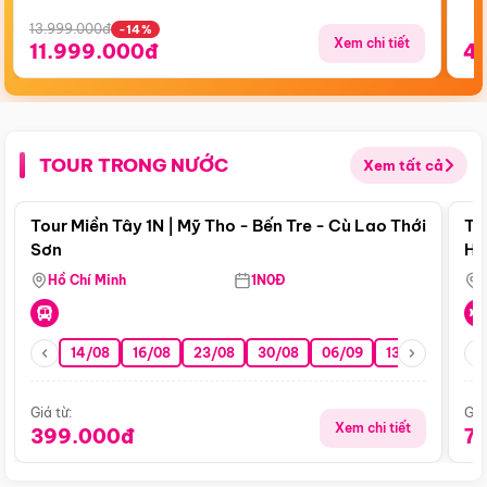
13.999.000đ
-14%
Xem chi tiết
11.999.000đ
4
TOUR TRONG NƯỚC
Xem tất cả
Điểm nổi bật
Tour Miền Tây 1N | Mỹ Tho - Bến Tre - Cù Lao Thới
To
Sơn
Hu
Hồ Chí Minh
1N0Đ
14/08
16/08
23/08
30/08
06/09
13/09
20/0
Giá từ:
Giá
Xem chi tiết
399.000đ
7