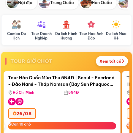
Nội địa
Trung Quốc
Hàn Quốc
N
Combo Du
Tour Doanh
Du lịch Hành
Tour Hoa Anh
Du lịch Mùa
D
lịch
Nghiệp
Hương
Đào
Hè
TOUR GIỜ CHÓT
Xem tất cả
Điểm nổi bật
Còn
19 ngày 01:20:54
Cò
Tour Hàn Quốc Mùa Thu 5N4Đ | Seoul - Everland
To
- Đảo Nami - Tháp Namsan (Bay Sun Phuquoc
Hò
Tặ
Airways)
Aq
Hồ Chí Minh
5N4Đ
26/08
‹
Còn 10 chỗ
Còn 10 chỗ
C
C