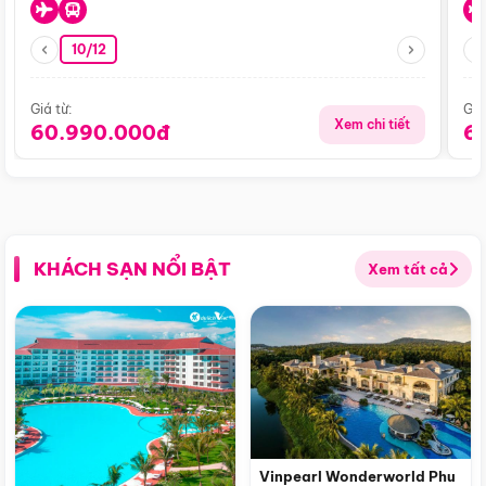
10/12
Giá từ:
Giá
Xem chi tiết
60.990.000đ
6
KHÁCH SẠN NỔI BẬT
Xem tất cả
Vinpearl Wonderworld Phu