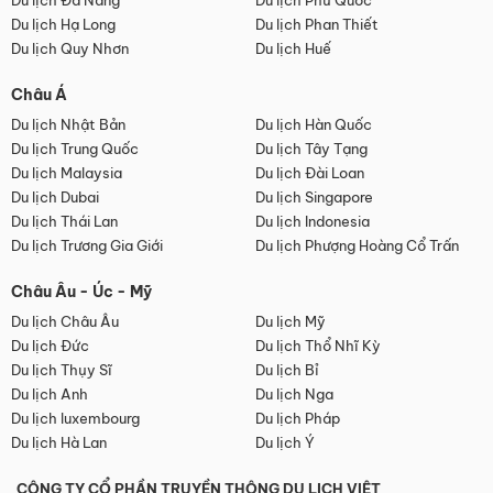
Du lịch Đà Nẵng
Du lịch Phú Quốc
Du lịch Hạ Long
Du lịch Phan Thiết
Du lịch Quy Nhơn
Du lịch Huế
Châu Á
Du lịch Nhật Bản
Du lịch Hàn Quốc
Du lịch Trung Quốc
Du lịch Tây Tạng
Du lịch Malaysia
Du lịch Đài Loan
Du lịch Dubai
Du lịch Singapore
Du lịch Thái Lan
Du lịch Indonesia
Du lịch Trương Gia Giới
Du lịch Phượng Hoàng Cổ Trấn
Châu Âu - Úc - Mỹ
Du lịch Châu Âu
Du lịch Mỹ
Du lịch Đức
Du lịch Thổ Nhĩ Kỳ
Du lịch Thụy Sĩ
Du lịch Bỉ
Du lịch Anh
Du lịch Nga
Du lịch luxembourg
Du lịch Pháp
Du lịch Hà Lan
Du lịch Ý
CÔNG TY CỔ PHẦN TRUYỀN THÔNG DU LỊCH VIỆT