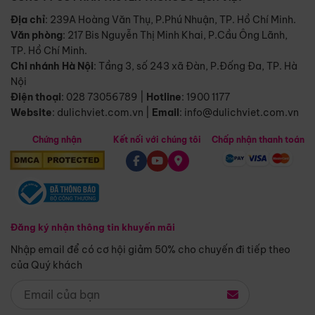
Địa chỉ
: 239A Hoàng Văn Thụ, P.Phú Nhuận, TP. Hồ Chí Minh.
Văn phòng
:
217 Bis Nguyễn Thị Minh Khai, P.Cầu Ông Lãnh,
TP. Hồ Chí Minh.
Chi nhánh Hà Nội
:
Tầng 3, số 243 xã Đàn, P.Đống Đa, TP. Hà
Nội
Điện thoại
:
028 73056789
|
Hotline
:
1900 1177
Website
:
dulichviet.com.vn
|
Email
:
info@dulichviet.com.vn
Chứng nhận
Kết nối với chúng tôi
Chấp nhận thanh toán
Đăng ký nhận thông tin khuyến mãi
Nhập email để có cơ hội giảm 50% cho chuyến đi tiếp theo
của Quý khách