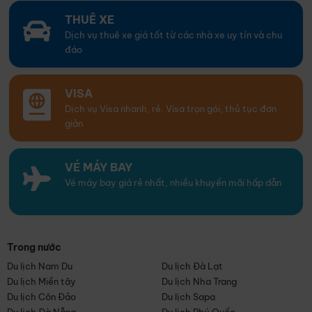
THUÊ XE
Dịch vụ thuê xe giá tốt từ các nhà xe uy tín và chu
đáo
VISA
Dịch vụ Visa nhanh, rẻ. Visa trọn gói, thủ tục đơn
giản
VÉ MÁY BAY
Vé máy bay giá rẻ nhất, nhiều khuyến mãi hấp dẫn
Trong nước
Du lịch Nam Du
Du lịch Đà Lạt
Du lịch Miền tây
Du lịch Nha Trang
Du lịch Côn Đảo
Du lịch Sapa