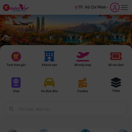
TP. Hồ Chí Minh
Tour trọn gói
Khách sạn
Vé máy bay
Vé vui chơi
Thêm
Visa
Xe đưa đón
Combo