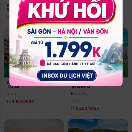
Quoc
Vinpearl Resort & Spa Phu
Phú Quốc
Quoc
★ 5.0
★ 5.0
Vinpearl Resort & Golf Nam
Melia Vinpearl Danang
Hội An
Riverfront
★ 5.0
Đà Nẵng
Từ
4,150,000đ
★ 5.0
Từ
2,400,000đ