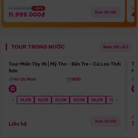
13.999.000đ
5.5
-14%
Xem chi tiết
11.999.000đ
4
TOUR TRONG NƯỚC
Xem tất cả
Điểm nổi bật
Tour Miền Tây 1N | Mỹ Tho - Bến Tre - Cù Lao Thới
To
Sơn
Hu
Hồ Chí Minh
1N0Đ
14/08
16/08
23/08
30/08
06/09
13/09
20/0
Giá
Xem chi tiết
7
Liên hệ