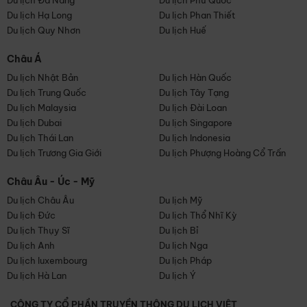
Du lịch Đà Nẵng
Du lịch Phú Quốc
Du lịch Hạ Long
Du lịch Phan Thiết
Du lịch Quy Nhơn
Du lịch Huế
Châu Á
Du lịch Nhật Bản
Du lịch Hàn Quốc
Du lịch Trung Quốc
Du lịch Tây Tạng
Du lịch Malaysia
Du lịch Đài Loan
Du lịch Dubai
Du lịch Singapore
Du lịch Thái Lan
Du lịch Indonesia
Du lịch Trương Gia Giới
Du lịch Phượng Hoàng Cổ Trấn
Châu Âu - Úc - Mỹ
Du lịch Châu Âu
Du lịch Mỹ
Du lịch Đức
Du lịch Thổ Nhĩ Kỳ
Du lịch Thụy Sĩ
Du lịch Bỉ
Du lịch Anh
Du lịch Nga
Du lịch luxembourg
Du lịch Pháp
Du lịch Hà Lan
Du lịch Ý
CÔNG TY CỔ PHẦN TRUYỀN THÔNG DU LỊCH VIỆT