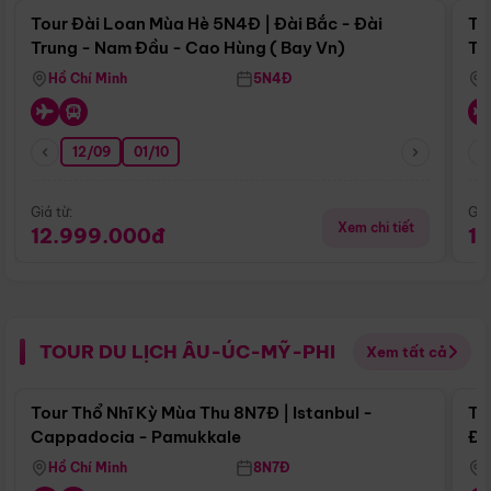
Tour Đài Loan Mùa Hè 5N4Đ | Đài Bắc - Đài
To
Trung - Nam Đầu - Cao Hùng ( Bay Vn)
Tr
Hồ Chí Minh
5N4Đ
12/09
01/10
Giá từ:
Giá
Xem chi tiết
12.999.000đ
1
TOUR DU LỊCH ÂU-ÚC-MỸ-PHI
Xem tất cả
Điểm nổi bật
Tour Thổ Nhĩ Kỳ Mùa Thu 8N7Đ | Istanbul -
To
Cappadocia - Pamukkale
Đế
Hồ Chí Minh
8N7Đ