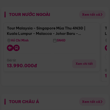
TOUR NƯỚC NGOÀI
Xem tất cả
Điểm nổi bật
Tour Malaysia - Singapore Mùa Thu 4N3Đ |
To
Kuala Lumpur - Malacca - Johor Baru -
Lử
Singapore
Hồ Chí Minh
5N4Đ
Giá từ:
Xem chi tiết
13.990.000đ
Giá
1
TOUR CHÂU Á
Xem tất cả
Điểm nổi bật