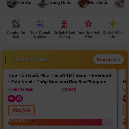
Nội địa
Trung Quốc
Hàn Quốc
N
Combo Du
Tour Doanh
Du lịch Hành
Tour Hoa Anh
Du lịch Mùa
D
lịch
Nghiệp
Hương
Đào
Hè
TOUR GIỜ CHÓT
Xem tất cả
Điểm nổi bật
Còn
17 ngày 02:56:00
Cò
Tour Hàn Quốc Mùa Thu 5N4Đ | Seoul - Everland
To
- Đảo Nami - Tháp Namsan (Bay Sun Phuquoc
Hò
Bay Sun Phuquoc Airways
Tặ
Airways)
Aq
Hồ Chí Minh
5N4Đ
26/08
‹
Còn 9/10 chỗ
Còn 9/10 chỗ
C
C