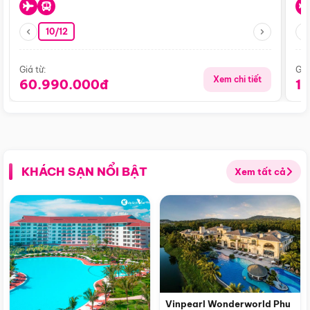
10/12
Giá từ:
Giá
Xem chi tiết
60.990.000đ
1
KHÁCH SẠN NỔI BẬT
Xem tất cả
Vinpearl Wonderworld Phu