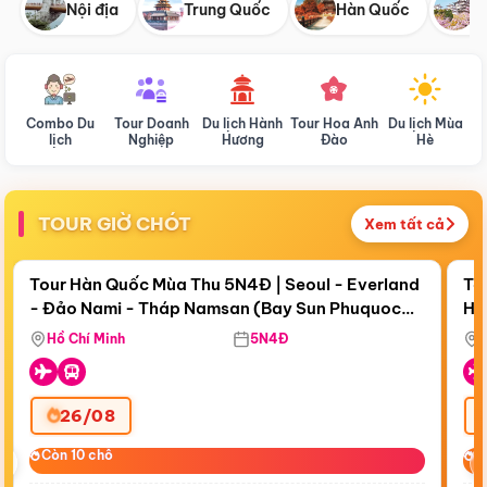
Nội địa
Trung Quốc
Hàn Quốc
N
Combo Du
Tour Doanh
Du lịch Hành
Tour Hoa Anh
Du lịch Mùa
D
lịch
Nghiệp
Hương
Đào
Hè
TOUR GIỜ CHÓT
Xem tất cả
Điểm nổi bật
Còn
18 ngày 03:23:54
Cò
Tour Hàn Quốc Mùa Thu 5N4Đ | Seoul - Everland
To
- Đảo Nami - Tháp Namsan (Bay Sun Phuquoc
Hò
Bay Sun Phuquoc Airways
Tặ
Airways)
Aq
Hồ Chí Minh
5N4Đ
26/08
‹
Còn 10 chỗ
Còn 10 chỗ
C
C