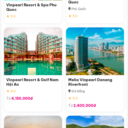
Quoc
Vinpearl Resort & Spa Phu
Phú Quốc
Quoc
★ 5.0
★ 5.0
Vinpearl Resort & Golf Nam
Melia Vinpearl Danang
Hội An
Riverfront
★ 5.0
Đà Nẵng
Từ
4,150,000đ
★ 5.0
Từ
2,400,000đ