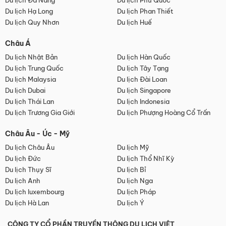
Du lịch Đà Nẵng
Du lịch Phú Quốc
Du lịch Hạ Long
Du lịch Phan Thiết
Du lịch Quy Nhơn
Du lịch Huế
Châu Á
Du lịch Nhật Bản
Du lịch Hàn Quốc
Du lịch Trung Quốc
Du lịch Tây Tạng
Du lịch Malaysia
Du lịch Đài Loan
Du lịch Dubai
Du lịch Singapore
Du lịch Thái Lan
Du lịch Indonesia
Du lịch Trương Gia Giới
Du lịch Phượng Hoàng Cổ Trấn
Châu Âu - Úc - Mỹ
Du lịch Châu Âu
Du lịch Mỹ
Du lịch Đức
Du lịch Thổ Nhĩ Kỳ
Du lịch Thụy Sĩ
Du lịch Bỉ
Du lịch Anh
Du lịch Nga
Du lịch luxembourg
Du lịch Pháp
Du lịch Hà Lan
Du lịch Ý
CÔNG TY CỔ PHẦN TRUYỀN THÔNG DU LỊCH VIỆT