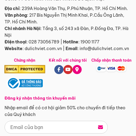
Địa chỉ
: 239A Hoàng Văn Thụ, P.Phú Nhuận, TP. Hồ Chí Minh.
Văn phòng
:
217 Bis Nguyễn Thị Minh Khai, P.Cầu Ông Lãnh,
TP. Hồ Chí Minh.
Chi nhánh Hà Nội
:
Tầng 3, số 243 xã Đàn, P.Đống Đa, TP. Hà
Nội
Điện thoại
:
028 73056789
|
Hotline
:
1900 1177
Website
:
dulichviet.com.vn
|
Email
:
info@dulichviet.com.vn
Chứng nhận
Kết nối với chúng tôi
Chấp nhận thanh toán
Đăng ký nhận thông tin khuyến mãi
Nhập email để có cơ hội giảm 50% cho chuyến đi tiếp theo
của Quý khách