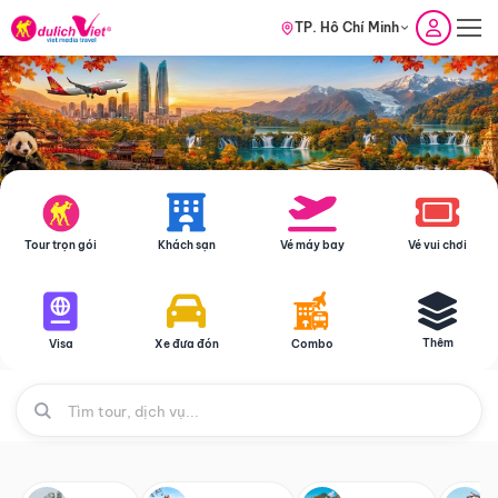
TP. Hồ Chí Minh
Tour trọn gói
Khách sạn
Vé máy bay
Vé vui chơi
Thêm
Visa
Xe đưa đón
Combo