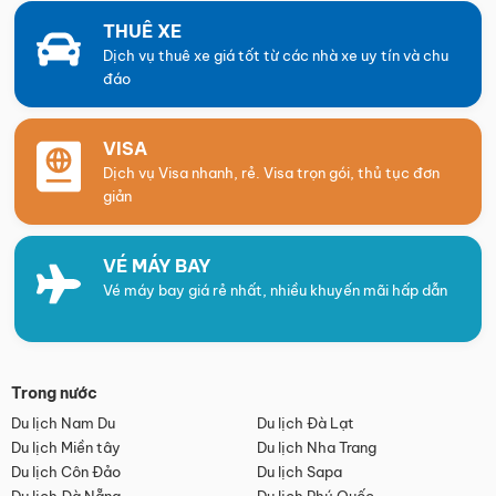
THUÊ XE
Dịch vụ thuê xe giá tốt từ các nhà xe uy tín và chu
đáo
VISA
Dịch vụ Visa nhanh, rẻ. Visa trọn gói, thủ tục đơn
giản
VÉ MÁY BAY
Vé máy bay giá rẻ nhất, nhiều khuyến mãi hấp dẫn
Trong nước
Du lịch Nam Du
Du lịch Đà Lạt
Du lịch Miền tây
Du lịch Nha Trang
Du lịch Côn Đảo
Du lịch Sapa