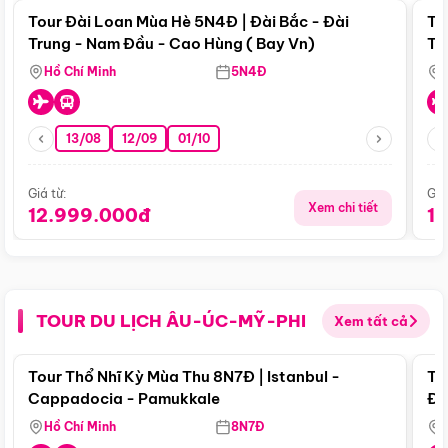
Tour Đài Loan Mùa Hè 5N4Đ | Đài Bắc - Đài
To
Trung - Nam Đầu - Cao Hùng ( Bay Vn)
Tr
Hồ Chí Minh
5N4Đ
13/08
12/09
01/10
Giá từ:
Giá
Xem chi tiết
12.999.000đ
1
TOUR DU LỊCH ÂU-ÚC-MỸ-PHI
Xem tất cả
Điểm nổi bật
Tour Thổ Nhĩ Kỳ Mùa Thu 8N7Đ | Istanbul -
To
Cappadocia - Pamukkale
Đế
Hồ Chí Minh
8N7Đ