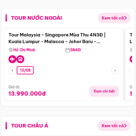
TOUR NƯỚC NGOÀI
Xem tất cả
Điểm nổi bật
Tour Malaysia - Singapore Mùa Thu 4N3Đ |
To
Kuala Lumpur - Malacca - Johor Baru -
Lử
Singapore
Hồ Chí Minh
5N4Đ
13/08
Giá từ:
Giá
Xem chi tiết
13.990.000đ
1
TOUR CHÂU Á
Xem tất cả
Điểm nổi bật