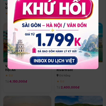
Quoc
Vinpearl Resort & Spa Phu
Phú Quốc
Quoc
★ 5.0
★ 5.0
Vinpearl Resort & Golf Nam
Melia Vinpearl Danang
Hội An
Riverfront
★ 5.0
Đà Nẵng
Từ
4,150,000đ
★ 5.0
Từ
2,400,000đ