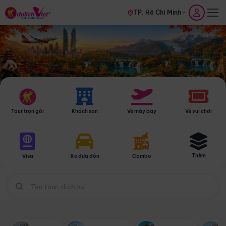
TP. Hồ Chí Minh
Tour trọn gói
Khách sạn
Vé máy bay
Vé vui chơi
Thêm
Visa
Xe đưa đón
Combo