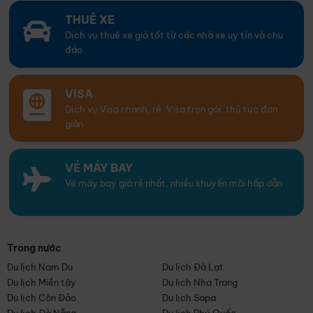
THUÊ XE
Dịch vụ thuê xe giá tốt từ các nhà xe uy tín và chu
đáo
VISA
Dịch vụ Visa nhanh, rẻ. Visa trọn gói, thủ tục đơn
giản
VÉ MÁY BAY
Vé máy bay giá rẻ nhất, nhiều khuyến mãi hấp dẫn
Trong nước
Du lịch Nam Du
Du lịch Đà Lạt
Du lịch Miền tây
Du lịch Nha Trang
Du lịch Côn Đảo
Du lịch Sapa