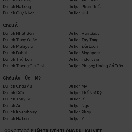
Du lịch Đà Nẵng
Du lịch Phú Quốc
Du lịch Hạ Long
Du lịch Phan Thiết
Du lịch Quy Nhơn
Du lịch Huế
Châu Á
Du lịch Nhật Bản
Du lịch Hàn Quốc
Du lịch Trung Quốc
Du lịch Tây Tạng
Du lịch Malaysia
Du lịch Đài Loan
Du lịch Dubai
Du lịch Singapore
Du lịch Thái Lan
Du lịch Indonesia
Du lịch Trương Gia Giới
Du lịch Phượng Hoàng Cổ Trấn
Châu Âu - Úc - Mỹ
Du lịch Châu Âu
Du lịch Mỹ
Du lịch Đức
Du lịch Thổ Nhĩ Kỳ
Du lịch Thụy Sĩ
Du lịch Bỉ
Du lịch Anh
Du lịch Nga
Du lịch luxembourg
Du lịch Pháp
Du lịch Hà Lan
Du lịch Ý
CÔNG TY CỔ PHẦN TRUYỀN THÔNG DU LỊCH VIỆT