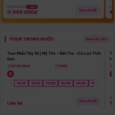
13.999.000đ
5.5
-14%
Xem chi tiết
11.999.000đ
4
TOUR TRONG NƯỚC
Xem tất cả
Điểm nổi bật
Tour Miền Tây 1N | Mỹ Tho - Bến Tre - Cù Lao Thới
To
Sơn
Hu
Hồ Chí Minh
1N0Đ
14/08
16/08
23/08
30/08
06/09
13/09
20/0
Giá
Xem chi tiết
7
Liên hệ