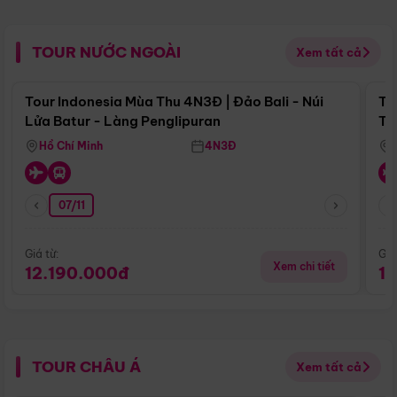
TOUR NƯỚC NGOÀI
Xem tất cả
Điểm nổi bật
Tour Indonesia Mùa Thu 4N3Đ | Đảo Bali - Núi
To
Lửa Batur - Làng Penglipuran
Tr
Hồ Chí Minh
4N3Đ
07/11
Giá từ:
Giá
Xem chi tiết
12.190.000đ
1
TOUR CHÂU Á
Xem tất cả
Điểm nổi bật