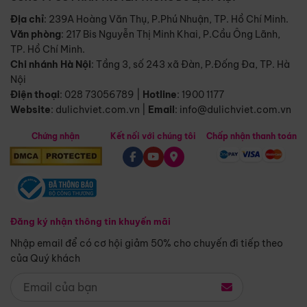
Địa chỉ
: 239A Hoàng Văn Thụ, P.Phú Nhuận, TP. Hồ Chí Minh.
Văn phòng
:
217 Bis Nguyễn Thị Minh Khai, P.Cầu Ông Lãnh,
TP. Hồ Chí Minh.
Chi nhánh Hà Nội
:
Tầng 3, số 243 xã Đàn, P.Đống Đa, TP. Hà
Nội
Điện thoại
:
028 73056789
|
Hotline
:
1900 1177
Website
:
dulichviet.com.vn
|
Email
:
info@dulichviet.com.vn
Chứng nhận
Kết nối với chúng tôi
Chấp nhận thanh toán
Đăng ký nhận thông tin khuyến mãi
Nhập email để có cơ hội giảm 50% cho chuyến đi tiếp theo
của Quý khách